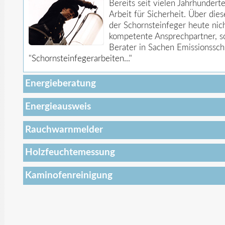
Bereits seit vielen Jahrhundert
Arbeit für Sicherheit. Über dies
der Schornsteinfeger heute nic
kompetente Ansprechpartner, s
Berater in Sachen Emissionssc
"Schornsteinfegerarbeiten..."
Energieberatung
Energieausweis
Rauchwarnmelder
Holzfeuchtemessung
Kaminofenreinigung